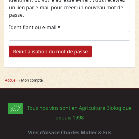
identifiant ou votre adresse e-mail. Vous recevrez
un lien par e-mail pour créer un nouveau mot de
passe.
Obligatoire
Identifiant ou e-mail
*
Réinitialisation du mot de passe
Accueil
»
Mon compte
Tous nos vins sont en Agriculture Biologique
depuis 1998
Vins d'Alsace Charles Muller & Fils