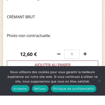
CRÉMANT BRUT
Photo non contractuelle.
12,60
€
AJOUTER AU PANIER
Nous utilisons des cookies pour vous garantir la meilleure
expérience sur notre site web. Si vous continuez à utiliser ce
site, nous supposerons que vous en êtes satisfait.
Caractéristiques
Accepter
Refuser
Politique de confidentialité
Appellation :
Crémant d'Alsace
Cépage :
Pinot Noir
Dégustation :
Sec