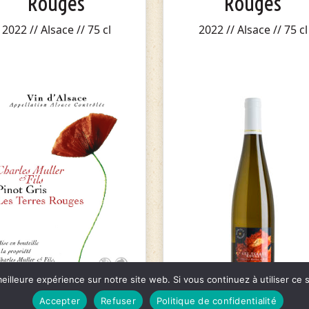
Rouges
Rouges
2022 // Alsace // 75 cl
2022 // Alsace // 75 cl
eilleure expérience sur notre site web. Si vous continuez à utiliser ce
Accepter
Refuser
Politique de confidentialité