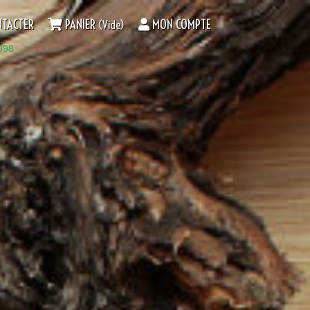
TACTER
PANIER
MON COMPTE
(vide)
998