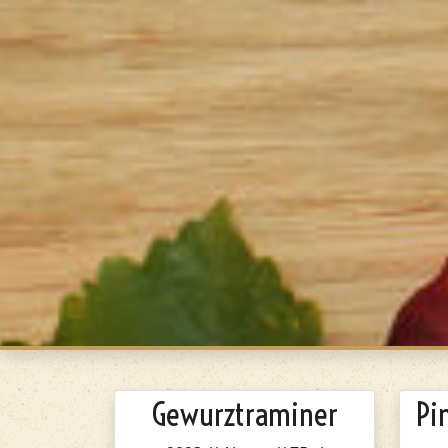
Gewurztraminer
Pi