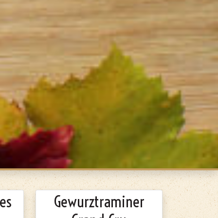
res
Gewurztraminer